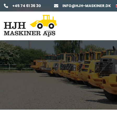
Gå
+45 74 61 36 30
INFO@HJH-MASKINER.DK
til
hovedindhold