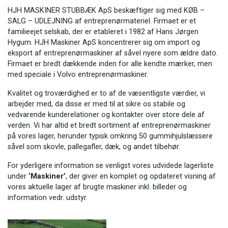
HJH MASKINER STUBBÆK ApS beskæftiger sig med KØB –
SALG – UDLEJNING af entreprenørmateriel. Firmaet er et
familieejet selskab, der er etableret i 1982 af Hans Jørgen
Hygum. HJH Maskiner ApS koncentrerer sig om import og
eksport af entreprenørmaskiner af såvel nyere som ældre dato.
Firmaet er bredt dækkende inden for alle kendte mærker, men
med speciale i Volvo entreprenørmaskiner.
Kvalitet og troværdighed er to af de væsentligste værdier, vi
arbejder med, da disse er med til at sikre os stabile og
vedvarende kunderelationer og kontakter over store dele af
verden. Vi har altid et bredt sortiment af entreprenørmaskiner
på vores lager, herunder typisk omkring 50 gummihjulslæssere
såvel som skovle, pallegafler, dæk, og andet tilbehør.
For yderligere information se venligst vores udvidede lagerliste
under
’Maskiner’
, der giver en komplet og opdateret visning af
vores aktuelle lager af brugte maskiner inkl. billeder og
information vedr. udstyr.