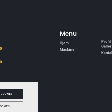
t
Menu
Profil
Hjem
Galler
30
Maskiner
Konta
30
 COOKIES
OOKIES