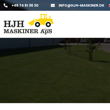
Gå
+45 74 61 36 30
INFO@HJH-MASKINER.DK
til
hovedindhold