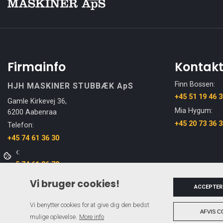
Firmainfo
Kontak
Finn Bossen:
HJH MASKINER STUBBÆK ApS
+45 51 19 46 
Gamle Kirkevej 36,
Mia Hygum:
6200 Aabenraa
+45 20 73 36 
Telefon:
+45 74 61 36 30
Fax:
+45 74 61 36 73
Email:
Vi bruger cookies!
ACCEPTER
info@hjh-maskiner.dk
Vi benytter cookies for at give dig den bedst
AFVIS C
mulige oplevelse.
More info