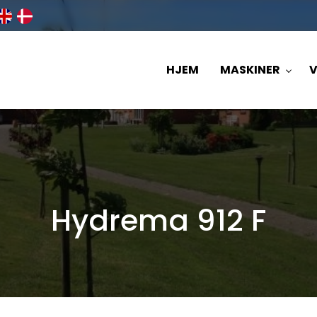
HJEM
MASKINER
V
Hydrema 912 F